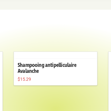
Shampooing antipelliculaire
Avalanche
$
15.29
Ce
produit
a
plusieurs