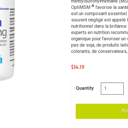
méthylsulfonylméthane (MSM
®
OptiMSM
favorise la sant
est un composant essentiel 
souvent négligé est appelé l
nutritionnel dans la brillanc
experts en nutrition recomm
organique pour favoriser un 
pas de soja, de produits lait
colorants, de conservateurs,
$34.19
quantité
Quantity
de
OptiMSM
®
Aj
1000mg