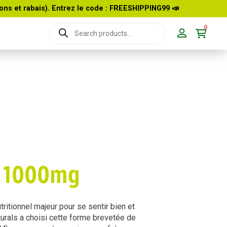
ons et rabais). Entrez le code : FREESHIPPING99
📣
0
Recherche
de
produits
® 1000mg
tritionnel majeur pour se sentir bien et
turals a choisi cette forme brevetée de