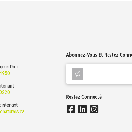
Abonnez-Vous Et Restez Conne
jourd'hui
-4950
ntenant
-0220
Restez Connecté
intenant
ienaturals.ca