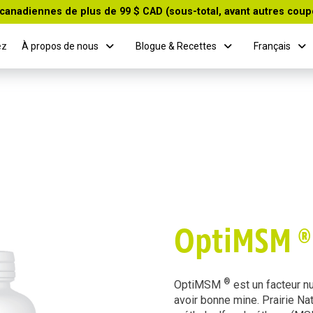
canadiennes de plus de 99 $ CAD (sous-total, avant autres coup
ez
À propos de nous
Blogue & Recettes
Français
OptiMSM 
®
OptiMSM
est un facteur nu
avoir bonne mine. Prairie Na