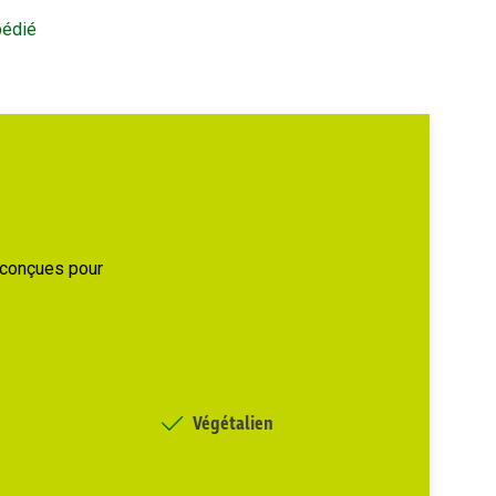
pédié
, conçues pour
Végétalien