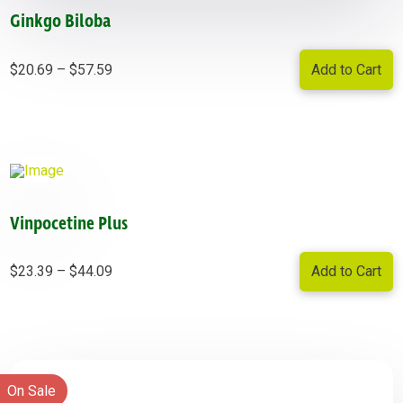
Ginkgo Biloba
Price
Add to Cart
$
20.69
–
$
57.59
range:
$20.69
through
$57.59
Vinpocetine Plus
Price
Add to Cart
$
23.39
–
$
44.09
range:
$23.39
through
$44.09
On Sale