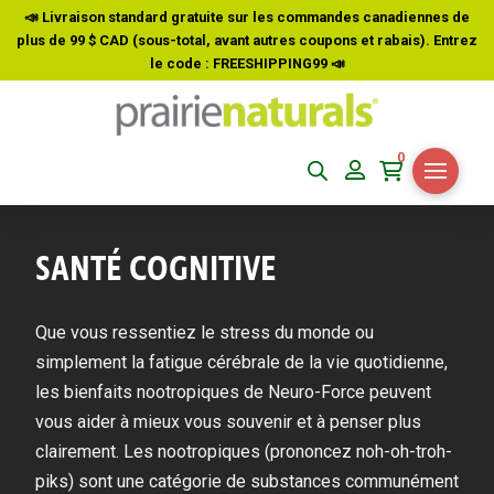
📣 Livraison standard gratuite sur les commandes canadiennes de
plus de 99 $ CAD (sous-total, avant autres coupons et rabais). Entrez
le code : FREESHIPPING99
📣
0
SANTÉ COGNITIVE
Que vous ressentiez le stress du monde ou
simplement la fatigue cérébrale de la vie quotidienne,
les bienfaits nootropiques de Neuro-Force peuvent
vous aider à mieux vous souvenir et à penser plus
clairement. Les nootropiques (prononcez noh-oh-troh-
piks) sont une catégorie de substances communément