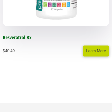
Resveratrol Rx
Learn More
$
40.49