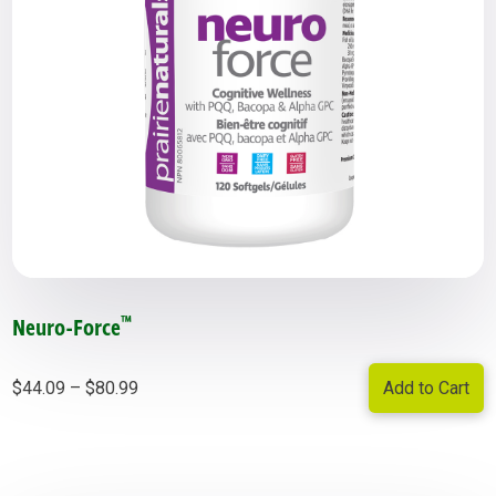
™
Neuro-Force
Price
Add to Cart
$
44.09
–
$
80.99
range:
$44.09
through