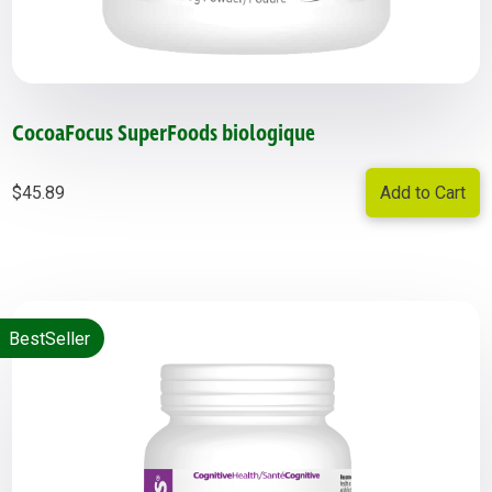
CocoaFocus SuperFoods biologique
Add to Cart
$
45.89
BestSeller
BestSeller