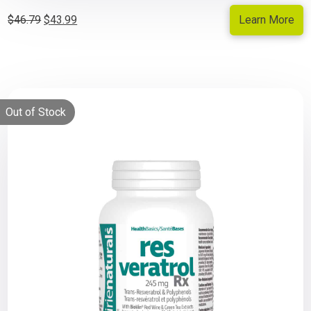
Le
Le
Learn More
$
46.79
$
43.99
prix
prix
initial
actuel
était :
est :
$46.79.
$43.99.
Out of Stock